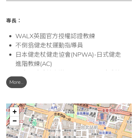
結合音樂律動、團康活動， 讓運動變得
更活潑更有趣， 像是一場愉快的舞蹈
專長：
🎶💃
🌈 我的信念
WALX英國官方授權認證教練
不倒翁健走杖運動指導員
健走不只是「走路」，而是一步步走向
日本健走杖健走協會(NPWA)-日式健走
更好的自己。
進階教練(AC)
我曾看見學員透過健走杖，找回體力、
國際北歐式健走聯盟(ONWF)-北歐式健
笑容，甚至是面對人生的勇氣。
走銀級指導員
More...
健走杖是陪伴與支持，讓我們每一步都
國民體適能指導員初級
更穩、更有力量。
北歐式健走CWO特訓班
✨ 想邀請您和我一起，走出健康、走出
+
快樂，也走出屬於您的自信人生！
−
「千金難買早知道，千金陪著您做
到。」您的健康從雙杖開始！